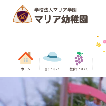
ホーム
園について
教育について
園長ごあいさ
お知らせ
アクセス
クラス紹介
子育て支援
教育方針
施設案内
通園バス
安全対策
制服
給食
マリア幼稚園
マリア幼稚園
マリア幼稚園
一年間の行事
課外教室
つ
の目指す教育
の特色
の一日