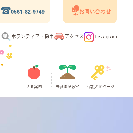
0561-82-9749
お問い合わせ
ボランティア・採用
アクセス
Instagram
入園案内
未就園児教室
保護者のページ
入園までの流
よくあるご質
海外からの一
預かり保育
募集要項
園見学
パパ＆ベビー
ホール開放日
バンビーノ
ピッコロ
パピー
マリアブログ
ダウンロード
時帰宅などの
「スマイルク
れ
問
書類
短期入園の方
ラブ」