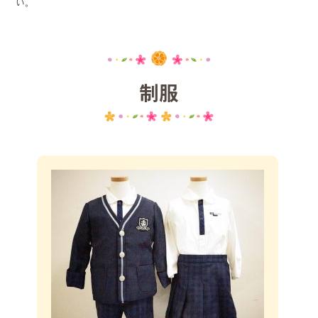
い。
制服