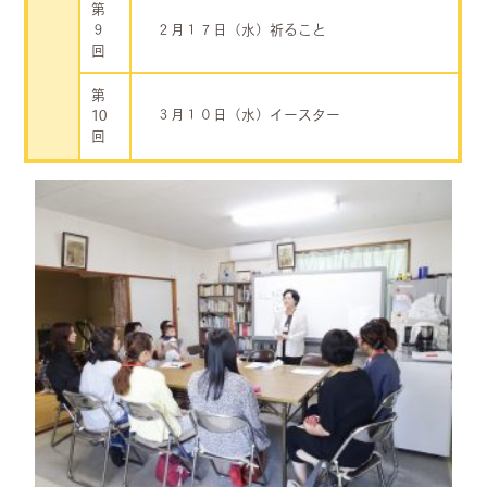
第
９
２月１７日（水）祈ること
回
第
３月１０日（水）イースター
10
回