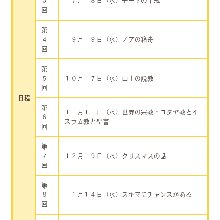
３
７月 ８日（水）モーゼの十戒
回
第
４
９月 ９日（水）ノアの箱舟
回
第
５
１０月 ７日（水）山上の説教
回
日程
第
１１月１１日（水）世界の宗教・ユダヤ教とイ
６
スラム教と聖書
回
第
７
１２月 ９日（水）クリスマスの話
回
第
８
１月１４日（水）スキマにチャンスがある
回