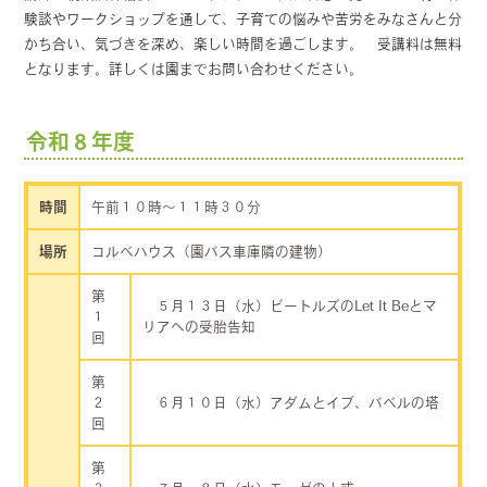
験談やワークショップを通して、子育ての悩みや苦労をみなさんと分
かち合い、気づきを深め、楽しい時間を過ごします。 受講料は無料
となります。詳しくは園までお問い合わせください。
令和８年度
時間
午前１０時～１１時３０分
場所
コルベハウス（園バス車庫隣の建物）
第
５月１３日（水）ビートルズのLet It Beとマ
１
リアへの受胎告知
回
第
２
６月１０日（水）アダムとイブ、バベルの塔
回
第