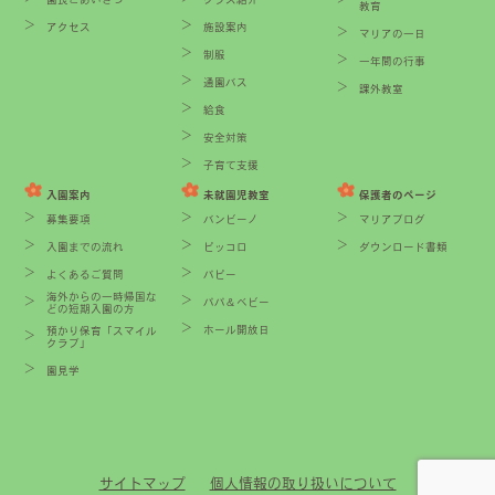
教育
アクセス
施設案内
マリアの一日
制服
一年間の行事
通園バス
課外教室
給食
安全対策
子育て支援
入園案内
未就園児教室
保護者のページ
募集要項
バンビーノ
マリアブログ
入園までの流れ
ピッコロ
ダウンロード書類
よくあるご質問
パピー
海外からの一時帰国な
パパ＆ベビー
どの短期入園の方
ホール開放日
預かり保育「スマイル
クラブ」
園見学
サイトマップ
個人情報の取り扱いについて