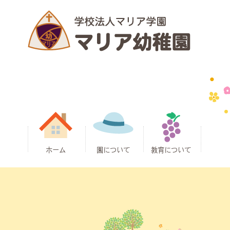
ホーム
園について
教育について
園長ごあいさ
お知らせ
アクセス
クラス紹介
子育て支援
教育方針
施設案内
通園バス
安全対策
制服
給食
マリア幼稚園
マリア幼稚園
マリア幼稚園
一年間の行事
課外教室
つ
の目指す教育
の特色
の一日