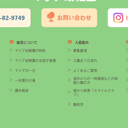
-82-9749
お問い合わせ
教育について
入園案内
マリア幼稚園の特色
募集要項
マリア幼稚園の目指す教育
入園までの流れ
マリアの一日
よくあるご質問
海外からの一時帰国などの短
一年間の行事
期入園の方
課外教室
預かり保育「スマイルクラ
ブ」
園見学