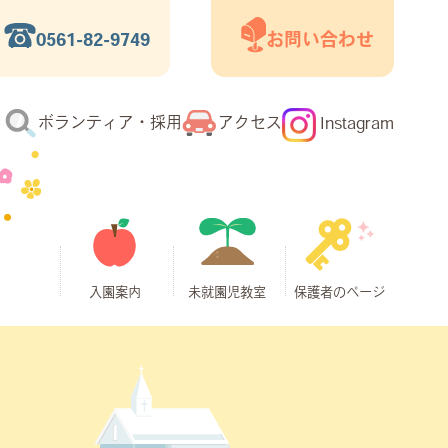
0561-82-9749
お問い合わせ
ボランティア・採用
アクセス
Instagram
入園案内
未就園児教室
保護者のページ
入園までの流
よくあるご質
海外からの一
預かり保育
募集要項
園見学
パパ＆ベビー
ホール開放日
バンビーノ
ピッコロ
パピー
マリアブログ
ダウンロード
時帰宅などの
「スマイルク
れ
問
書類
短期入園の方
ラブ」