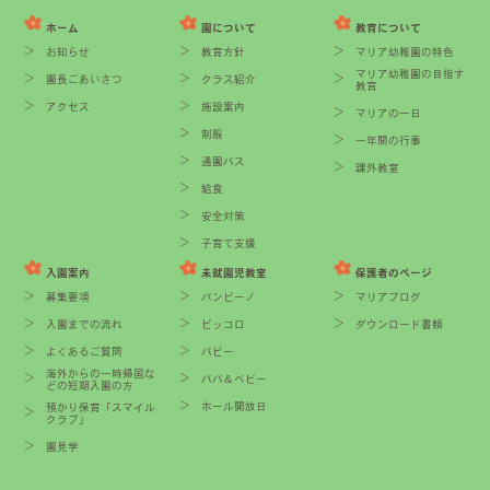
ホーム
園について
教育について
お知らせ
教育方針
マリア幼稚園の特色
マリア幼稚園の目指す
園長ごあいさつ
クラス紹介
教育
アクセス
施設案内
マリアの一日
制服
一年間の行事
通園バス
課外教室
給食
安全対策
子育て支援
入園案内
未就園児教室
保護者のページ
募集要項
バンビーノ
マリアブログ
入園までの流れ
ピッコロ
ダウンロード書類
よくあるご質問
パピー
海外からの一時帰国な
パパ＆ベビー
どの短期入園の方
ホール開放日
預かり保育「スマイル
クラブ」
園見学