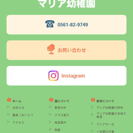
0561-82-9749
お問い合わせ
Instagram
ホーム
園について
教育について
お知らせ
教育方針
マリア幼稚園の特色
マリア幼稚園の目指す
園長ごあいさつ
クラス紹介
教育
アクセス
施設案内
マリアの一日
制服
一年間の行事