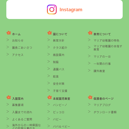
Instagram
ホーム
園について
教育について
お知らせ
教育方針
マリア幼稚園の特色
マリア幼稚園の目指す
園長ごあいさつ
クラス紹介
教育
アクセス
施設案内
マリアの一日
制服
一年間の行事
通園バス
課外教室
給食
安全対策
子育て支援
入園案内
未就園児教室
保護者のページ
募集要項
バンビーノ
マリアブログ
入園までの流れ
ピッコロ
ダウンロード書類
よくあるご質問
パピー
海外からの一時帰国な
パパ＆ベビー
どの短期入園の方