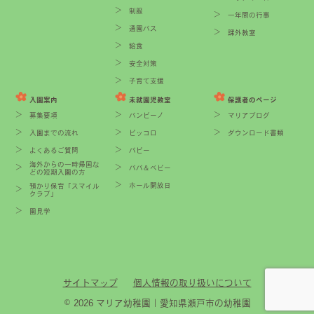
制服
一年間の行事
通園バス
課外教室
給食
安全対策
子育て支援
入園案内
未就園児教室
保護者のページ
募集要項
バンビーノ
マリアブログ
入園までの流れ
ピッコロ
ダウンロード書類
よくあるご質問
パピー
海外からの一時帰国な
パパ＆ベビー
どの短期入園の方
ホール開放日
預かり保育「スマイル
クラブ」
園見学
サイトマップ
個人情報の取り扱いについて
© 2026 マリア幼稚園｜愛知県瀬戸市の幼稚園