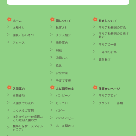
ホーム
園について
教育について
お知らせ
教育方針
マリア幼稚園の特色
マリア幼稚園の目指す
園長ごあいさつ
クラス紹介
教育
アクセス
施設案内
マリアの一日
制服
一年間の行事
通園バス
課外教室
給食
安全対策
子育て支援
入園案内
未就園児教室
保護者のページ
募集要項
バンビーノ
マリアブログ
入園までの流れ
ピッコロ
ダウンロード書類
よくあるご質問
パピー
海外からの一時帰国な
パパ＆ベビー
どの短期入園の方
ホール開放日
預かり保育「スマイル
クラブ」